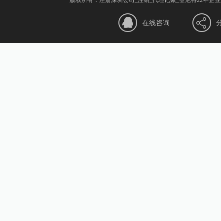
版权所有：注册深圳公司_注销_代理记账_登尼特22年
在线咨询